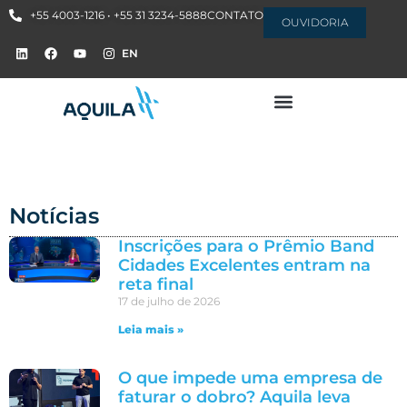
+55 4003-1216 • +55 31 3234-5888
CONTATO
OUVIDORIA
EN
Notícias
Inscrições para o Prêmio Band
Cidades Excelentes entram na
reta final
17 de julho de 2026
Leia mais »
O que impede uma empresa de
faturar o dobro? Aquila leva