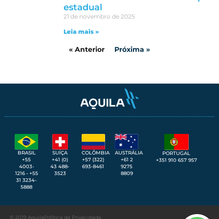
estadual
21 de novembro de 2025
Leia mais »
« Anterior
Próxima »
SUÍÇA
BRASIL
COLÔMBIA
AUSTRÁLIA
PORTUGAL
+41 (0)
+55
+57 (322)
+61 2
+351 910 657 957
43 488-
4003-
693-8461
9275
3523
1216 • +55
8809
31 3234-
5888
© 2019 Aquila
Política de Privacidade