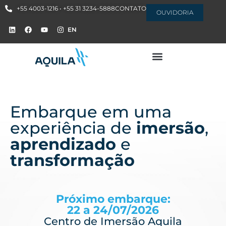
+55 4003-1216 • +55 31 3234-5888
CONTATO
OUVIDORIA
EN
Embarque em uma
experiência de
imersão
,
aprendizado
e
transformação
Próximo embarque:
22 a 24/07/2026
Centro de Imersão Aquila