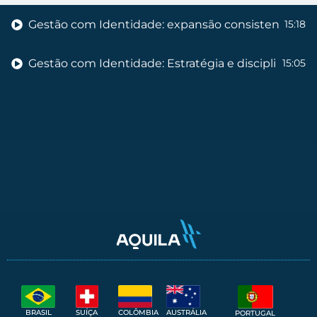
Gestão com Identidade: expansão consistente com
15:18
Gestão com Identidade: Estratégia e disciplina para
15:05
Gestão com Identidade: Metodologia Box da Dem
15:12
Gestão com Identidade: Imporinox, referência em 
15:46
Gestão com Identidade: Inteligência nos negócios
15:48
Gestão com Identidade: Legado e inovação na edu
15:29
Gestão com Identidade: cooperação entre municípi
13:46
Gestão com Identidade: gestão jurídica profissiona
15:18
SUÍÇA
BRASIL
COLÔMBIA
AUSTRÁLIA
PORTUGAL