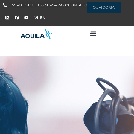
+55 4003-1216 • +55 31 3234-5888
CONTATO
OUVIDORIA
EN