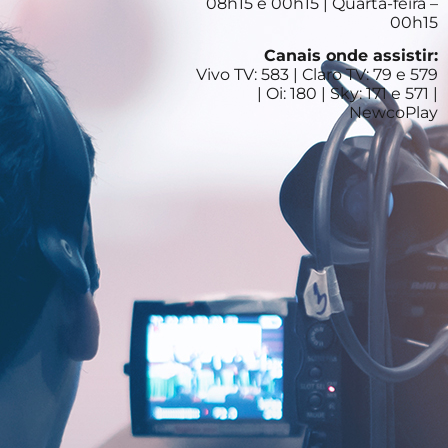
08h15 e 00h15 | Quarta-feira –
00h15
Canais onde assistir:
Vivo TV: 583 | Claro TV: 79 e 579
| Oi: 180 | Sky: 171 e 571 |
NewcoPlay