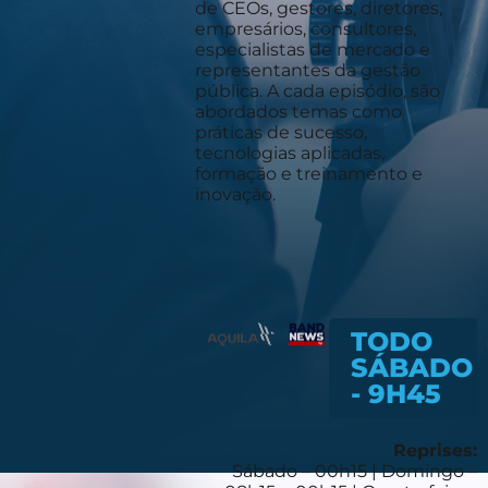
de CEOs, gestores, diretores,
empresários, consultores,
especialistas de mercado e
representantes da gestão
pública. A cada episódio, são
abordados temas como
práticas de sucesso,
tecnologias aplicadas,
formação e treinamento e
inovação.
TODO
SÁBADO
- 9H45
Reprises:
Sábado – 00h15 | Domingo –