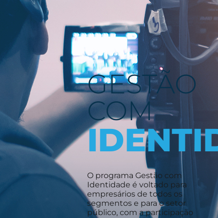
GESTÃO
COM
IDENTI
O programa Gestão com
Identidade é voltado para
empresários de todos os
segmentos e para o setor
público, com a participação