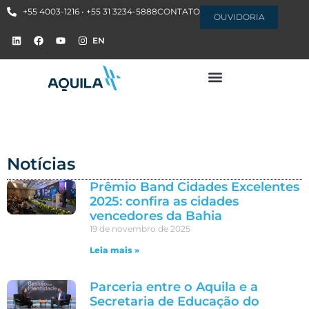
+55 4003-1216 • +55 31 3234-5888
CONTATO
OUVIDORIA
EN
Notícias
Prêmio Band Cidades Excelentes
2025: confira as cidades
vencedores da Bahia
19 de novembro de 2025
Leia mais »
Parceria entre o Aquila e a
Secretaria de Educação do