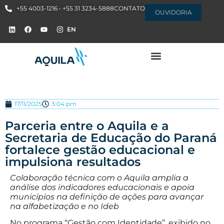
+55 4003-1216 • +55 31 3234-5888
CONTATO
OUVIDORIA
EN
17/11/2025
3:04 pm
Parceria entre o Aquila e a
Secretaria de Educação do Paraná
fortalece gestão educacional e
impulsiona resultados
Colaboração técnica com o Aquila amplia a
análise dos indicadores educacionais e apoia
municípios na definição de ações para avançar
na alfabetização e no Ideb
No programa “Gestão com Identidade”, exibido no