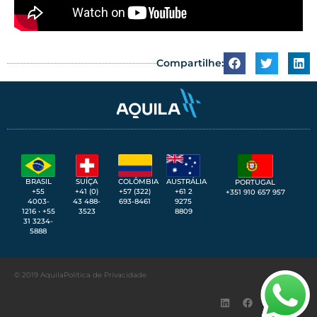
Compartilhe:
SUÍÇA
BRASIL
COLÔMBIA
AUSTRÁLIA
PORTUGAL
+41 (0)
+55
+57 (322)
+61 2
+351 910 657 957
43 488-
4003-
693-8461
9275
3523
1216 • +55
8809
31 3234-
5888
© 2019 Aquila
Política de Privacidade