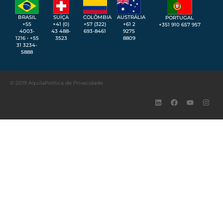
SUÍÇA
BRASIL
COLÔMBIA
AUSTRÁLIA
PORTUGAL
+41 (0)
+55
+57 (322)
+61 2
+351 910 657 957
43 488-
4003-
693-8461
9275
3523
1216 • +55
8809
31 3234-
5888
© 2019 Aquila
Política de Privacidade