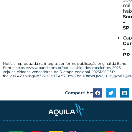
mil
hab
Sor
–
SP
Cap
Cur
–
PR
Notícia reproduzida na íntegra, conforme publicação original da Band.
Fonte:
https://www.band.com.br/noticias/cidades-excelentes-2025-
veja-as-cidades-vencedoras-da-5-etapa-nacional-202512152131?
fbclid=PAZXh0bgNhZW0CMTEAc3J0YwZhcHBfaWQMMjU2MjgxMDQwNT
Compartilhe: