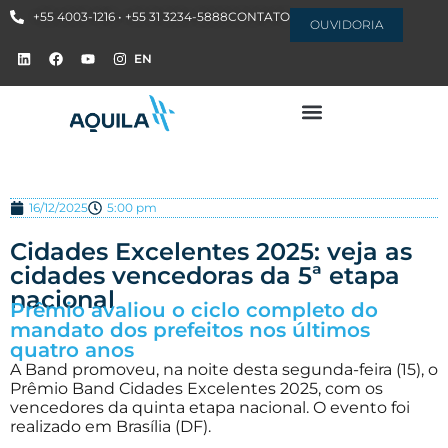
+55 4003-1216 • +55 31 3234-5888
CONTATO
OUVIDORIA
EN
16/12/2025
5:00 pm
Cidades Excelentes 2025: veja as
cidades vencedoras da 5ª etapa
nacional
Prêmio avaliou o ciclo completo do
mandato dos prefeitos nos últimos
quatro anos
A Band promoveu, na noite desta segunda-feira (15), o
Prêmio Band Cidades Excelentes 2025, com os
vencedores da quinta etapa nacional. O evento foi
realizado em Brasília (DF).