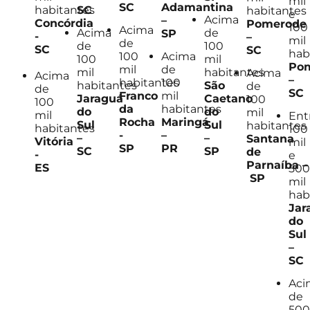
mil
SC
Adamantina
SC
habitantes
habitantes
e
Acima
–
Concórdia
Pomerode
100
Acima
Acima
de
SP
-
–
mil
de
de
100
SC
SC
hab
100
Acima
100
mil
Po
mil
de
mil
habitantes
Acima
Acima
–
habitantes
100
habitantes
São
de
de
SC
Franco
mil
Jaraguá
Caetano
100
100
da
habitantes
do
do
mil
mil
Ent
Rocha
Maringá
Sul
Sul
habitantes
habitantes
100
-
–
–
–
Santana
Vitória
mil
SP
PR
SC
SP
de
-
e
Parnaíba
–
ES
500
SP
mil
hab
Jar
do
Sul
–
SC
Aci
de
500