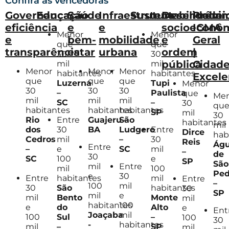
Confira as vencedoras
Governança,
Educação
Saúde
Infraestrutura
Sustentabilidade
Desenvolvi
Prêmi
eficiência
e
e
socioeconô
IGMA
Menor
Menor
e
bem-
mobilidade
e
Geral
que
que
transparência
estar
urbana
ordem
|
30
30
pública
Cidad
mil
mil
Menor
Menor
Menor
habitantes
habitantes
Excele
que
que
que
Luzerna
Tupi
Menor
30
30
30
–
Paulista
que
Me
mil
mil
mil
SC
–
30
qu
habitantes
habitantes
habitantes
SP
mil
30
Entre
Rio
Guajeru
São
–
habitantes
mil
30
Entre
dos
BA
Ludgero
Dirce
hab
mil
30
Cedros
–
Reis
Ág
Entre
e
mil
–
SC
–
de
30
100
e
SC
SP
São
mil
Entre
mil
100
Ped
e
30
habitantes
mil
Entre
Entre
–
100
mil
São
habitantes
30
30
SP
mil
e
Bento
Monte
mil
mil
habitantes
100
do
Alto
e
e
Ent
Joaçaba
mil
Sul
–
100
100
30
-
habitantes
–
SP
mil
mil