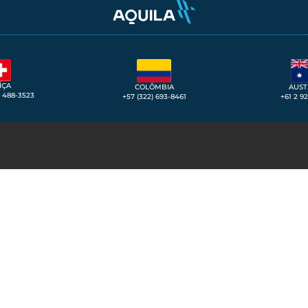
ÍÇA
COLÔMBIA
AUST
3 488-3523
+57 (322) 693-8461
+61 2 9