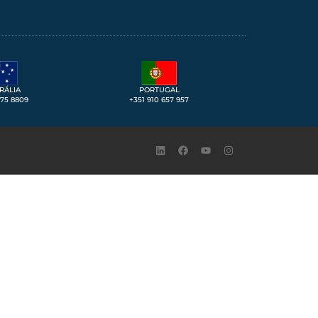
RÁLIA
PORTUGAL
275 8809
+351 910 657 957