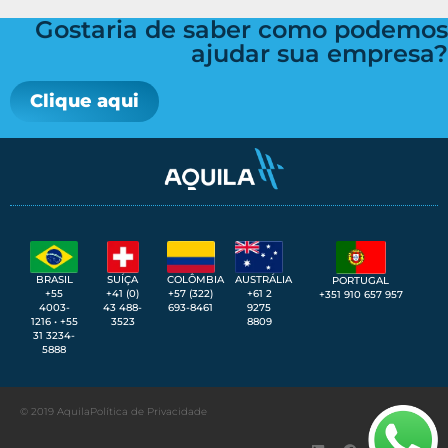
Gostaria de saber como podemos
ajudar sua empresa?
Clique aqui
SUÍÇA
BRASIL
COLÔMBIA
AUSTRÁLIA
PORTUGAL
+41 (0)
+55
+57 (322)
+61 2
+351 910 657 957
43 488-
4003-
693-8461
9275
3523
1216 • +55
8809
31 3234-
5888
© 2019 Aquila
Política de Privacidade