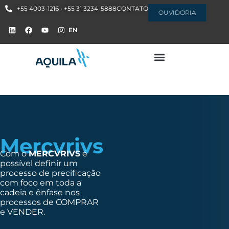
+55 4003-1216 • +55 31 3234-5888
CONTATO
OUVIDORIA
EN
Mercvrivs
Com o
MERCVRIVS
é
possível definir um
processo de precificação
com foco em toda a
cadeia e ênfase nos
processos de COMPRAR
e VENDER.