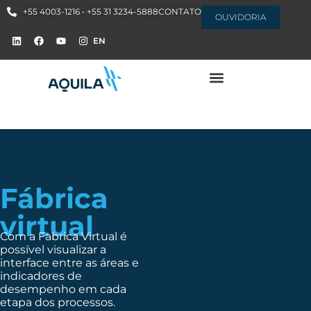
+55 4003-1216 • +55 31 3234-5888
CONTATO
OUVIDORIA
EN
Fábrica
virtual
Com a Fabrica Virtual é
possível visualizar a
interface entre as áreas e
indicadores de
desempenho em cada
etapa dos processos.