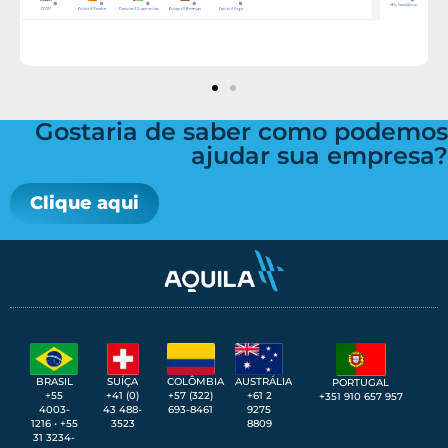
Gostaria de saber como podemos
ajudar sua empresa?
Clique aqui
SUÍÇA
BRASIL
COLÔMBIA
AUSTRÁLIA
PORTUGAL
+41 (0)
+55
+57 (322)
+61 2
+351 910 657 957
43 488-
4003-
693-8461
9275
3523
1216 • +55
8809
31 3234-