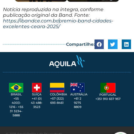
Notícia reproduzida na íntegra, conforme
publicação original da Band. Fonte:
https://ibandce.com.br/premio-band-cidades-
excelentes-ceara-2025/
Compartilhe:
SUÍÇA
BRASIL
COLÔMBIA
AUSTRÁLIA
PORTUGAL
+41 (0)
+55
+57 (322)
+61 2
+351 910 657 957
43 488-
4003-
693-8461
9275
3523
1216 • +55
8809
31 3234-
5888
© 2019 Aquila
Política de Privacidade