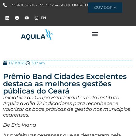
+55 4003-1216 • +55 31 3234-5888
CONTATO
OUVIDORIA
EN
13/11/2025
3:17 am
Prêmio Band Cidades Excelentes
destaca as melhores gestões
públicas do Ceará
Iniciativa do Grupo Bandeirantes e do Instituto
Aquila avalia 72 indicadores para reconhecer e
valorizar as boas práticas de gestão nos municípios
cearenses.
De Eric Viana
As prefeituras cearenses que se destacaram pela