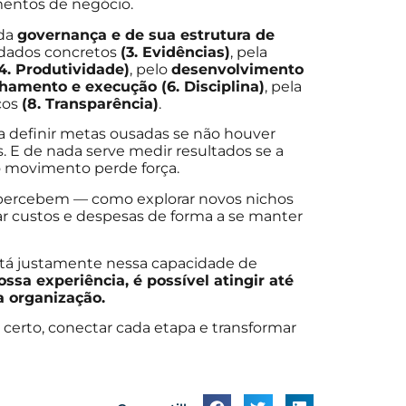
gmentos de negócio.
 da
governança e de sua estrutura de
dados concretos
(3. Evidências)
, pela
4. Produtividade)
, pelo
desenvolvimento
hamento e execução (6. Disciplina)
, pela
ços
(8. Transparência)
.
a definir metas ousadas se não houver
s. E de nada serve medir resultados se a
o movimento perde força.
percebem — como explorar novos nichos
ar custos e despesas de forma a se manter
stá justamente nessa capacidade de
ossa experiência, é possível atingir até
a organização.
 certo, conectar cada etapa e transformar