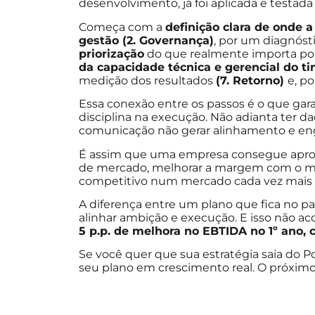
desenvolvimento, já foi aplicada e testa
Começa com a
definição clara de onde 
gestão (2. Governança)
, por um diagnóst
priorização
do que realmente importa po
da capacidade técnica e gerencial do ti
medição dos resultados
(7. Retorno)
e, po
Essa conexão entre os passos é o que gar
disciplina na execução. Não adianta ter d
comunicação não gerar alinhamento e en
É assim que uma empresa consegue aprov
de mercado, melhorar a margem com o mix a
competitivo num mercado cada vez mais 
A diferença entre um plano que fica no 
alinhar ambição e execução. E isso não aco
5 p.p. de melhora no EBTIDA no 1º ano,
Se você quer que sua estratégia saia do Po
seu plano em crescimento real. O próxim