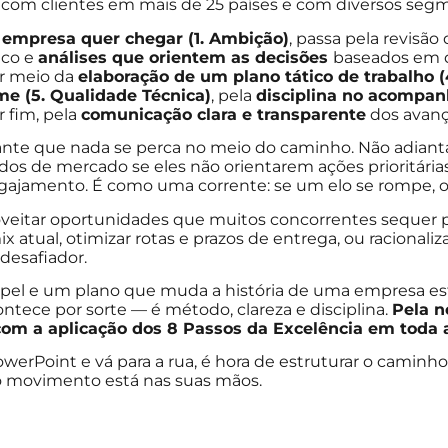
da com clientes em mais de 25 países e com diversos se
a empresa quer chegar (1. Ambição)
, passa pela revisão
ico e
análises que orientem as decisões
baseados em 
r meio da
elaboração de um plano tático de trabalho
(
me (5. Qualidade Técnica)
, pela
disciplina no acompan
r fim, pela
comunicação clara e transparente
dos avan
ante que nada se perca no meio do caminho. Não adiant
ados de mercado se eles não orientarem ações prioritária
gajamento. É como uma corrente: se um elo se rompe, 
eitar oportunidades que muitos concorrentes sequer 
tual, otimizar rotas e prazos de entrega, ou racionaliz
desafiador.
papel e um plano que muda a história de uma empresa e
ntece por sorte — é método, clareza e disciplina.
Pela n
 com a aplicação dos 8 Passos da Excelência em toda 
werPoint e vá para a rua, é hora de estruturar o caminho
o movimento está nas suas mãos.