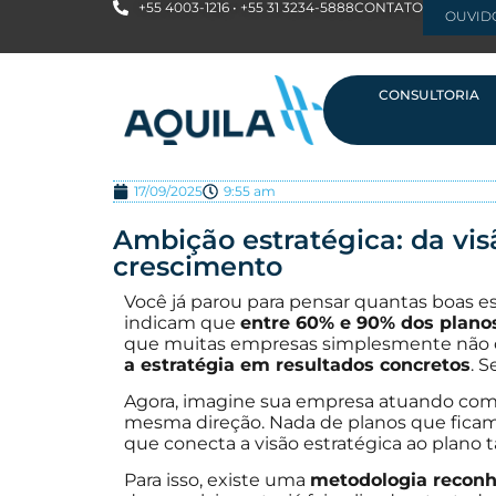
+55 4003-1216 • +55 31 3234-5888
CONTATO
OUVID
CONSULTORIA
17/09/2025
9:55 am
Ambição estratégica: da vis
crescimento
Você já parou para pensar quantas boas
indicam que
entre 60% e 90% dos plano
que muitas empresas simplesmente não c
a estratégia em resultados concretos
. 
Agora, imagine sua empresa atuando com f
mesma direção. Nada de planos que ficam
que conecta a visão estratégica ao plano 
Para isso, existe uma
metodologia reconh