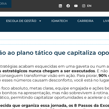
ORIA
EN
ESCOLA DE GESTÃO
IGMATECH
CARREIRA
LIV
ão ao plano tático que capitaliza op
 estratégias acabam esquecidas em uma gaveta ou num 
s estratégicos nunca chegam a ser executados
. E não
onseguem transformar visão em ação. Para piorar,
90% 
Se esses números causam desconforto, você está no lugar
oco absoluto, metas claras, equipe engajada e ações b
 bonitos na apresentação, mas não sobrevivem à rotina
tático, permitindo capitalizar oportunidades e acelerar 
ecida que organiza essa jornada, os
8 Passos da Exce