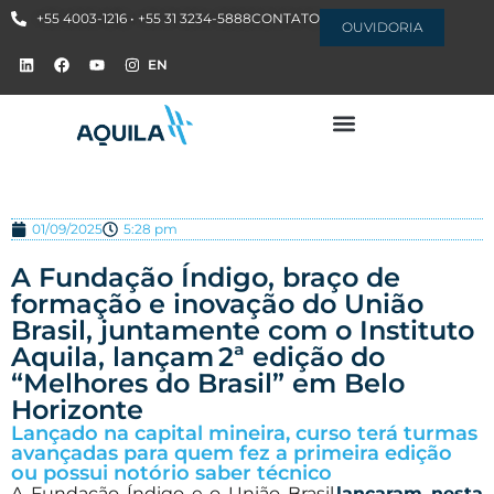
+55 4003-1216 • +55 31 3234-5888
CONTATO
OUVIDORIA
EN
01/09/2025
5:28 pm
A Fundação Índigo, braço de
formação e inovação do União
Brasil, juntamente com o Instituto
Aquila, lançam 2ª edição do
“Melhores do Brasil” em Belo
Horizonte
Lançado na capital mineira, curso terá turmas
avançadas para quem fez a primeira edição
ou possui notório saber técnico
A Fundação Índigo e o União Brasil
lançaram nesta