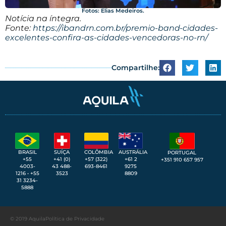
Fotos: Elias Medeiros.​
Notícia na íntegra.
Fonte:
https://ibandrn.com.br/premio-band-cidades-
excelentes-confira-as-cidades-vencedoras-no-rn/
Compartilhe:
SUÍÇA
BRASIL
COLÔMBIA
AUSTRÁLIA
PORTUGAL
+41 (0)
+55
+57 (322)
+61 2
+351 910 657 957
43 488-
4003-
693-8461
9275
3523
1216 • +55
8809
31 3234-
5888
© 2019 Aquila
Política de Privacidade