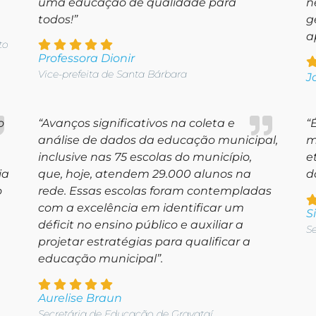
uma educação de qualidade para
n
todos!”
g
a
to
Professora Dionir
Vice-prefeita de Santa Bárbara
J
o
“Avanços significativos na coleta e
“
análise de dados da educação municipal,
m
inclusive nas 75 escolas do município,
e
ia
que, hoje, atendem 29.000 alunos na
d
o
rede. Essas escolas foram contempladas
com a excelência em identificar um
S
déficit no ensino público e auxiliar a
S
projetar estratégias para qualificar a
educação municipal”.
Aurelise Braun
Secretária de Educação de Gravataí