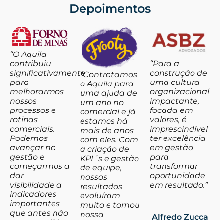
Depoimentos
“O Aquila
contribuiu
“Para a
significativamente
construção de
“Contratamos
para
uma cultura
o Aquila para
melhorarmos
organizacional
uma ajuda de
nossos
impactante,
um ano no
processos e
focada em
comercial e já
rotinas
valores, é
estamos há
comerciais.
imprescindível
mais de anos
Podemos
ter excelência
com eles. Com
avançar na
em gestão
a criação de
gestão e
para
KPI´s e gestão
começarmos a
transformar
de equipe,
dar
oportunidade
nossos
visibilidade a
em resultado.”
resultados
indicadores
evoluíram
importantes
muito e tornou
que antes não
nossa
Alfredo Zucca