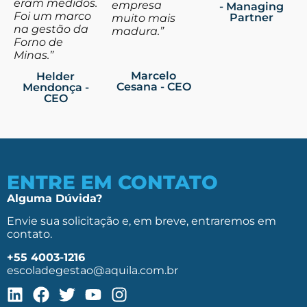
eram medidos.
empresa
- Managing
Foi um marco
Partner
muito mais
na gestão da
madura.”
Forno de
Minas.”
Marcelo
Helder
Cesana - CEO
Mendonça -
CEO
ENTRE EM CONTATO
Alguma Dúvida?
Envie sua solicitação e, em breve, entraremos em
contato.
+55 4003-1216
escoladegestao@aquila.com.br