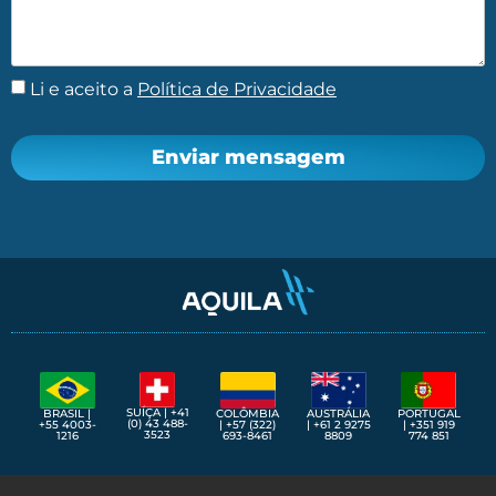
Li e aceito a
Política de Privacidade
Enviar mensagem
SUÍÇA | +41
BRASIL |
COLÔMBIA
AUSTRÁLIA
PORTUGAL
(0) 43 488-
+55 4003-
| +57 (322)
| +61 2 9275
| +351 919
3523
1216
693-8461
8809
774 851