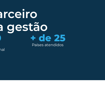
arceiro
a gestão
0
+ de 
25
Países atendidos
nal