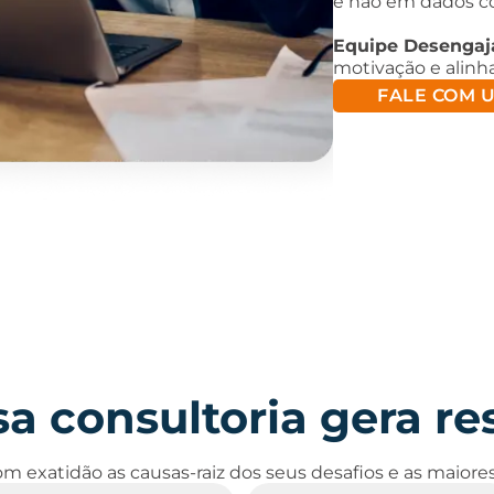
e não em dados c
Equipe Desengaj
motivação e alin
FALE COM U
a consultoria gera re
m exatidão as causas-raiz dos seus desafios e as maior