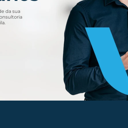
de da sua
onsultoria
la.