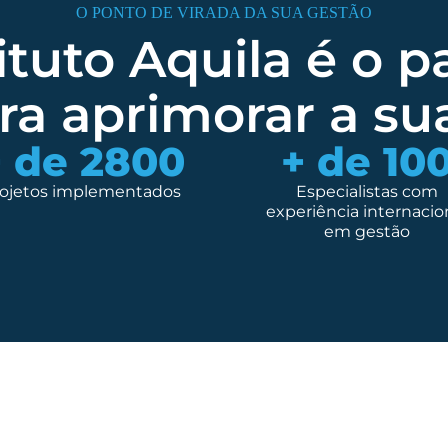
O PONTO DE VIRADA DA SUA GESTÃO
ituto Aquila é o p
ara aprimorar a su
 de 
2800
+ de 
10
rojetos implementados
Especialistas com
experiência internacio
em gestão