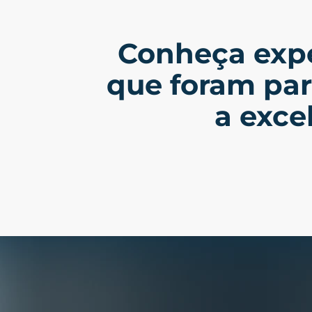
Conheça expe
que foram parc
a exce