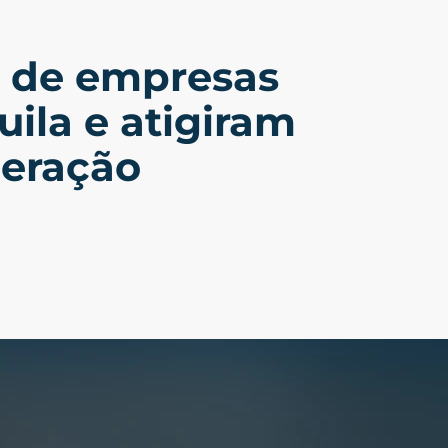
s de empresas
uila e atigiram
peração