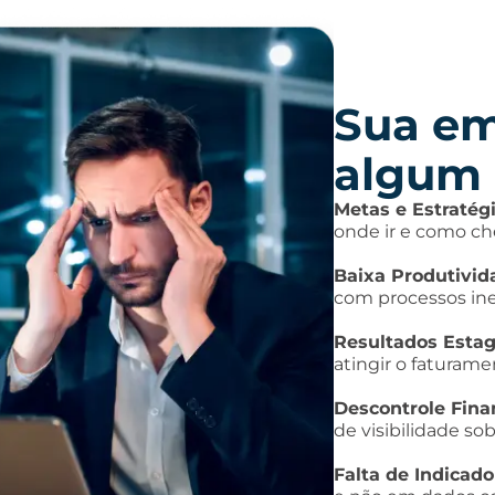
Sua em
algum 
Metas e Estratégi
onde ir e como che
Baixa Produtivid
com processos ine
Resultados Esta
atingir o faturame
Descontrole Fina
de visibilidade sob
Falta de Indicado